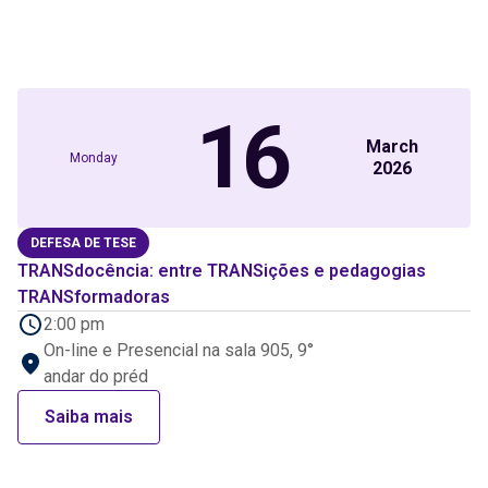
16
March
Monday
2026
DEFESA DE TESE
TRANSdocência: entre TRANSições e pedagogias
TRANSformadoras
2:00 pm
On-line e Presencial na sala 905, 9°
andar do préd
Saiba mais