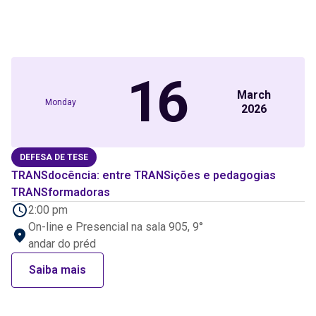
16
March
Monday
2026
DEFESA DE TESE
TRANSdocência: entre TRANSições e pedagogias
TRANSformadoras
2:00 pm
On-line e Presencial na sala 905, 9°
andar do préd
Saiba mais