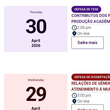
DEFESA DE TESE
Thursday
CONTRIBUTOS DOS P
30
PRODUÇÃO ACADÊMI
2:00 pm
On-line
April
Saiba mais
2026
DEFESA DE DISSERTAÇ
Wednesday
RELAÇÕES DE GÊNER
29
ATENDIMENTO À MU
3:00 pm
On-line
April