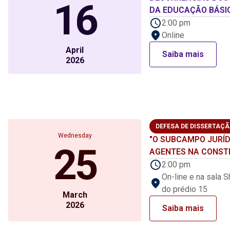
16
DA EDUCAÇÃO BÁSI
2:00 pm
Online
April
Saiba mais
2026
DEFESA DE DISSERTAÇ
Wednesday
"O SUBCAMPO JURÍD
25
AGENTES NA CONST
2:00 pm
On-line e na sala S
do prédio 15
March
2026
Saiba mais