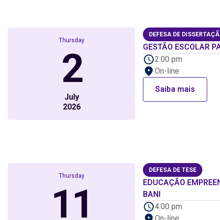
DEFESA DE DISSERTAÇ
Thursday
GESTÃO ESCOLAR PA
2
2:00 pm
On-line
Saiba mais
July
2026
DEFESA DE TESE
Thursday
EDUCAÇÃO EMPREEN
11
BANI
4:00 pm
On-line