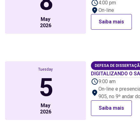
8
4:00 pm
On-line
May
Saiba mais
2026
DEFESA DE DISSERTAÇ
Tuesday
DIGITALIZANDO O SA
5
9:00 am
On-line e presenci
905, no 9º andar do
May
Saiba mais
2026