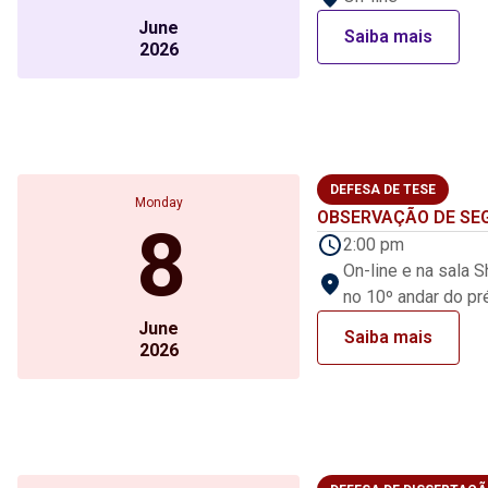
June
Saiba mais
2026
DEFESA DE TESE
Monday
OBSERVAÇÃO DE SEG
8
2:00 pm
On-line e na sala S
no 10º andar do pr
June
Saiba mais
2026