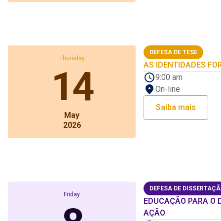
DEFESA DE TESE
Thursday
AS IDENTIDADES FO
14
9:00 am
On-line
Saiba mais
May
2026
DEFESA DE DISSERTAÇ
Friday
EDUCAÇÃO PARA O 
AÇÃO