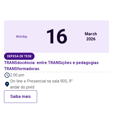
16
March
Monday
2026
DEFESA DE TESE
TRANSdocência: entre TRANSições e pedagogias
TRANSformadoras
2:00 pm
On-line e Presencial na sala 905, 9°
andar do préd
Saiba mais