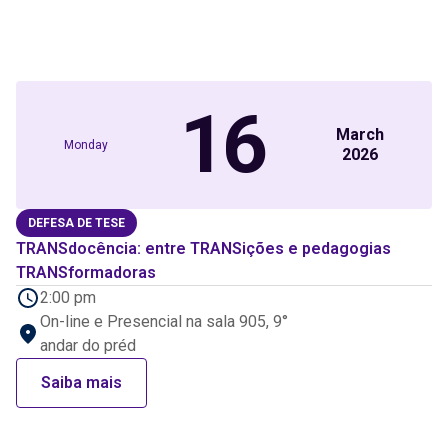
16
March
Monday
2026
DEFESA DE TESE
TRANSdocência: entre TRANSições e pedagogias
TRANSformadoras
2:00 pm
On-line e Presencial na sala 905, 9°
andar do préd
Saiba mais