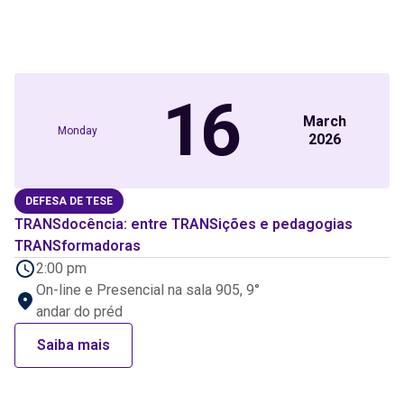
16
March
Monday
2026
DEFESA DE TESE
TRANSdocência: entre TRANSições e pedagogias
TRANSformadoras
2:00 pm
On-line e Presencial na sala 905, 9°
andar do préd
Saiba mais