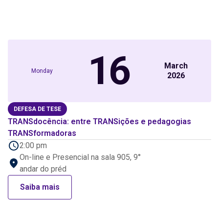
16
March
Monday
2026
DEFESA DE TESE
TRANSdocência: entre TRANSições e pedagogias
TRANSformadoras
2:00 pm
On-line e Presencial na sala 905, 9°
andar do préd
Saiba mais