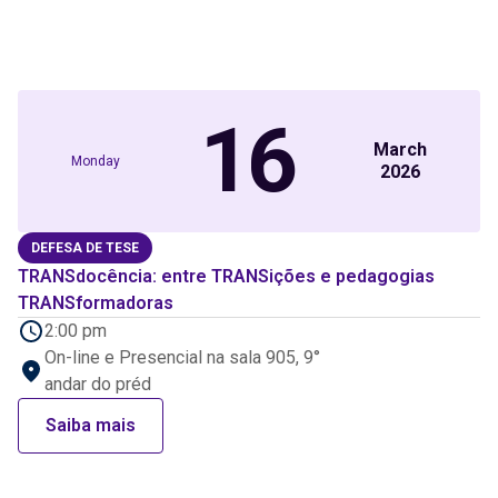
16
March
Monday
2026
DEFESA DE TESE
TRANSdocência: entre TRANSições e pedagogias
TRANSformadoras
2:00 pm
On-line e Presencial na sala 905, 9°
andar do préd
Saiba mais